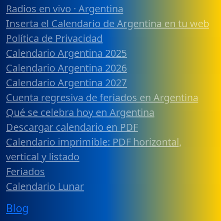
Radios en vivo · Argentina
Inserta el Calendario de Argentina en tu web
Política de Privacidad
Calendario Argentina 2025
Calendario Argentina 2026
Calendario Argentina 2027
Cuenta regresiva de feriados en Argentina
Qué se celebra hoy en Argentina
Descargar calendario en PDF
Calendario imprimible: PDF horizontal,
vertical y listado
Feriados
Calendario Lunar
Blog