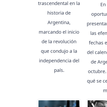
trascendental en la
En
historia de
oportu
Argentina,
presenta
marcando el inicio
las efe
de la revolución
fechas 
que condujo a la
del cale
independencia del
de Arg
país.
octubre
qué se c
m