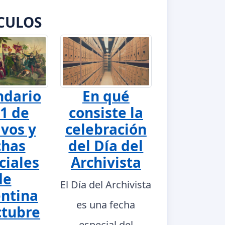
CULOS
ndario
En qué
1 de
consiste la
ivos y
celebración
chas
del Día del
ciales
Archivista
de
El Día del Archivista
ntina
es una fecha
ctubre
especial del