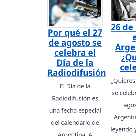
26 de
Por qué el 27
de agosto se
Arge
celebra el
¿Qu
Día de la
cel
Radiodifusión
¿Quieres
El Día de la
se celeb
Radiodifusión es
agos
una fecha especial
Argenti
del calendario de
leyendo 
Argentina. A