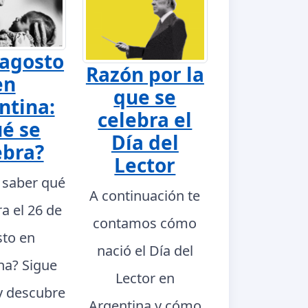
 agosto
Razón por la
en
que se
ntina:
celebra el
é se
Día del
ebra?
Lector
 saber qué
A continuación te
ra el 26 de
contamos cómo
to en
nació el Día del
na? Sigue
Lector en
y descubre
Argentina y cómo