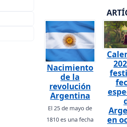
ARTÍ
Cale
202
Nacimiento
fest
de la
fe
revolución
espe
Argentina
El 25 de mayo de
Arge
en o
1810 es una fecha