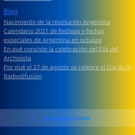
Blog
Nacimiento de la revolución Argentina
Calendario 2021 de festivos y fechas
especiales de Argentina en octubre
En qué consiste la celebración del Día del
Archivista
Por qué el 27 de agosto se celebra el Día de la
Radiodifusión
Calendario 2026 Argentina