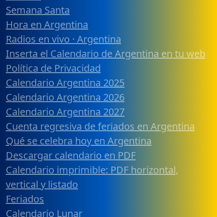
Semana Santa
Hora en Argentina
Radios en vivo · Argentina
Inserta el Calendario de Argentina en tu web
Política de Privacidad
Calendario Argentina 2025
Calendario Argentina 2026
Calendario Argentina 2027
Cuenta regresiva de feriados en Argentina
Qué se celebra hoy en Argentina
Descargar calendario en PDF
Calendario imprimible: PDF horizontal,
vertical y listado
Feriados
Calendario Lunar