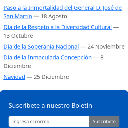
Paso a la Inmortalidad del General D. José de
San Martín
— 18 Agosto
Día de la Respeto a la Diversidad Cultural
—
13 Octubre
Día de la Soberanía Nacional
— 24 Noviembre
Día de la Inmaculada Concepción
— 8
Diciembre
Navidad
— 25 Diciembre
Suscribete a nuestro Boletín
Suscribete