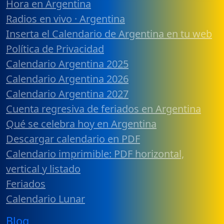
Hora en Argentina
Radios en vivo · Argentina
Inserta el Calendario de Argentina en tu web
Política de Privacidad
Calendario Argentina 2025
Calendario Argentina 2026
Calendario Argentina 2027
Cuenta regresiva de feriados en Argentina
Qué se celebra hoy en Argentina
Descargar calendario en PDF
Calendario imprimible: PDF horizontal,
vertical y listado
Feriados
Calendario Lunar
Blog