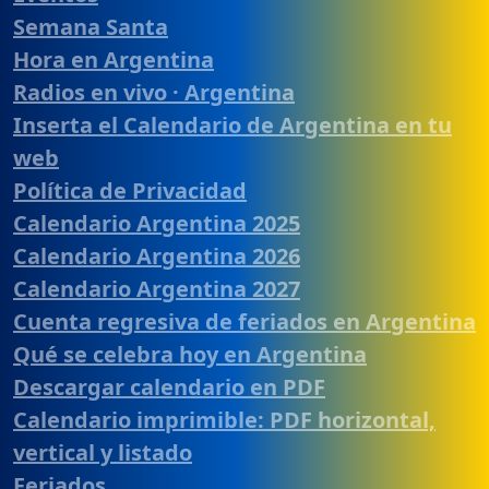
Semana Santa
Hora en Argentina
Radios en vivo · Argentina
Inserta el Calendario de Argentina en tu
web
Política de Privacidad
Calendario Argentina 2025
Calendario Argentina 2026
Calendario Argentina 2027
Cuenta regresiva de feriados en Argentina
Qué se celebra hoy en Argentina
Descargar calendario en PDF
Calendario imprimible: PDF horizontal,
vertical y listado
Feriados