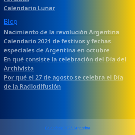
Calendario Lunar
Blog
Nacimiento de la revolución Argentina
Calendario 2021 de festivos y fechas
especiales de Argentina en octubre
En qué consiste la celebración del Día del
Archivista
Por qué el 27 de agosto se celebra el Día
de la Radiodifusión
Calendario 2026 Argentina