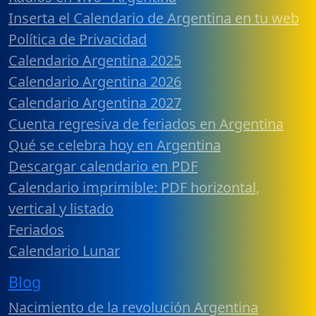
Inserta el Calendario de Argentina en tu web
Política de Privacidad
Calendario Argentina 2025
Calendario Argentina 2026
Calendario Argentina 2027
Cuenta regresiva de feriados en Argentina
Qué se celebra hoy en Argentina
Descargar calendario en PDF
Calendario imprimible: PDF horizontal,
vertical y listado
Feriados
Calendario Lunar
Blog
Nacimiento de la revolución Argentina