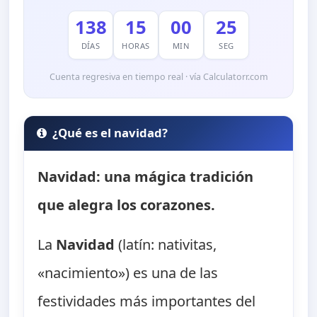
138
15
00
24
DÍAS
HORAS
MIN
SEG
Cuenta regresiva en tiempo real · vía Calculatorr.com
¿Qué es el navidad?
Navidad: una mágica tradición
que alegra los corazones.
La
Navidad
(latín: nativitas,
«nacimiento») es una de las
festividades más importantes del