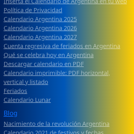
Inserta el Calendario de Argentina en tu web
Política de Privacidad
Calendario Argentina 2025
Calendario Argentina 2026
Calendario Argentina 2027
Cuenta regresiva de feriados en Argentina
Qué se celebra hoy en Argentina
Descargar calendario en PDF
Calendario imprimible: PDF horizontal,
vertical y listado
Feriados
Calendario Lunar
Blog
Nacimiento de la revolución Argentina
Calendario 2021 de festivos y fechas