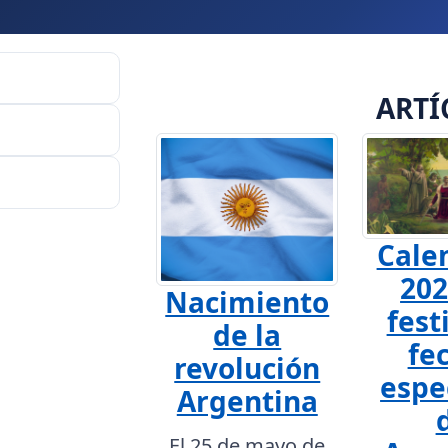
ARTÍ
Cale
202
Nacimiento
fest
de la
fe
revolución
espe
Argentina
El 25 de mayo de