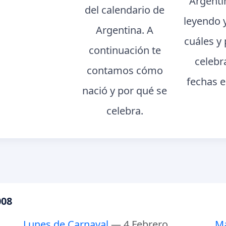
Argenti
del calendario de
leyendo 
Argentina. A
cuáles y
continuación te
celebr
contamos cómo
fechas e
nació y por qué se
celebra.
008
Lunes de Carnaval
— 4 Febrero
Ma