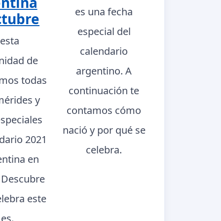
ntina
es una fecha
ctubre
especial del
 esta
calendario
nidad de
argentino. A
mos todas
continuación te
mérides y
contamos cómo
especiales
nació y por qué se
ndario 2021
celebra.
entina en
. Descubre
elebra este
es.