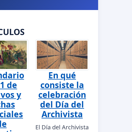
CULOS
ndario
En qué
1 de
consiste la
ivos y
celebración
chas
del Día del
ciales
Archivista
de
El Día del Archivista