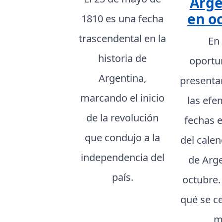
Arge
en o
1810 es una fecha
trascendental en la
En
historia de
oportu
Argentina,
presenta
marcando el inicio
las efe
de la revolución
fechas 
que condujo a la
del cale
independencia del
de Arg
país.
octubre
qué se c
m