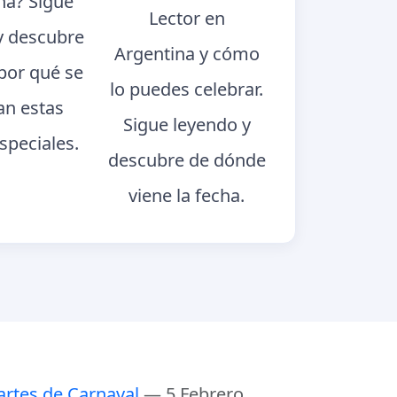
na? Sigue
Lector en
y descubre
Argentina y cómo
 por qué se
lo puedes celebrar.
an estas
Sigue leyendo y
speciales.
descubre de dónde
viene la fecha.
rtes de Carnaval
— 5 Febrero