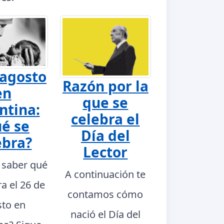
 agosto
Razón por la
en
que se
ntina:
celebra el
é se
Día del
ebra?
Lector
 saber qué
A continuación te
ra el 26 de
contamos cómo
to en
nació el Día del