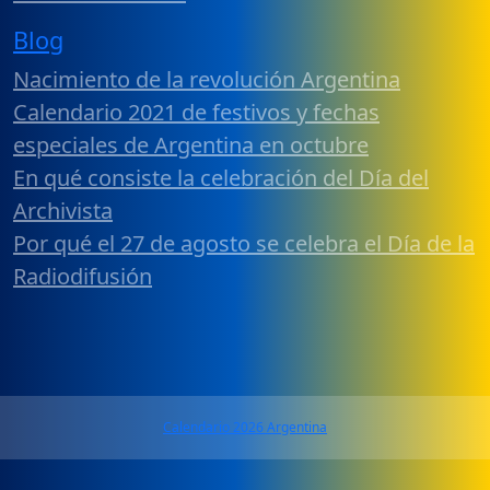
Blog
Nacimiento de la revolución Argentina
Calendario 2021 de festivos y fechas
especiales de Argentina en octubre
En qué consiste la celebración del Día del
Archivista
Por qué el 27 de agosto se celebra el Día de la
Radiodifusión
Calendario 2026 Argentina