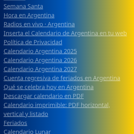
Semana Santa
Hora en Argentina
Radios en vivo · Argentina
Inserta el Calendario de Argentina en tu web
Política de Privacidad
Calendario Argentina 2025
Calendario Argentina 2026
Calendario Argentina 2027
Cuenta regresiva de feriados en Argentina
Qué se celebra hoy en Argentina
Descargar calendario en PDF
Calendario imprimible: PDF horizontal,
vertical y listado
Feriados
Calendario Lunar