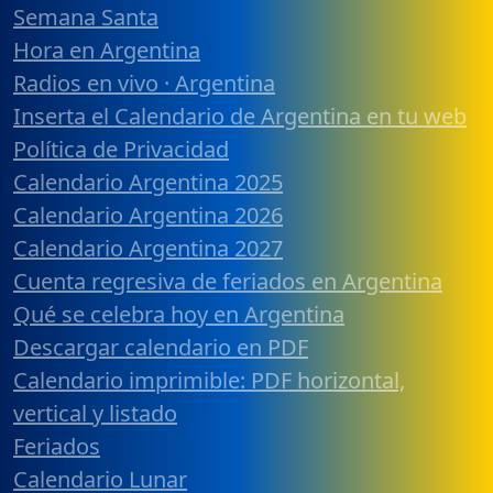
Semana Santa
Hora en Argentina
Radios en vivo · Argentina
Inserta el Calendario de Argentina en tu web
Política de Privacidad
Calendario Argentina 2025
Calendario Argentina 2026
Calendario Argentina 2027
Cuenta regresiva de feriados en Argentina
Qué se celebra hoy en Argentina
Descargar calendario en PDF
Calendario imprimible: PDF horizontal,
vertical y listado
Feriados
Calendario Lunar