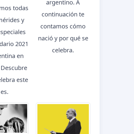
argentino. A
mos todas
continuación te
mérides y
contamos cómo
especiales
nació y por qué se
ndario 2021
celebra.
entina en
. Descubre
elebra este
es.