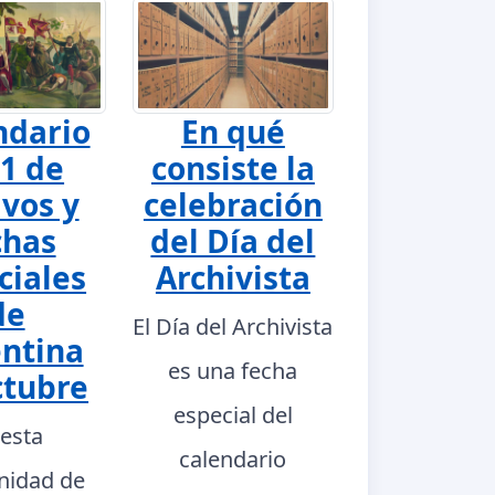
ndario
En qué
1 de
consiste la
ivos y
celebración
chas
del Día del
ciales
Archivista
de
El Día del Archivista
ntina
es una fecha
ctubre
especial del
 esta
calendario
nidad de