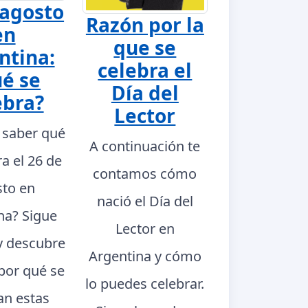
 agosto
Razón por la
en
que se
ntina:
celebra el
é se
Día del
ebra?
Lector
 saber qué
A continuación te
ra el 26 de
contamos cómo
to en
nació el Día del
na? Sigue
Lector en
y descubre
Argentina y cómo
 por qué se
lo puedes celebrar.
an estas