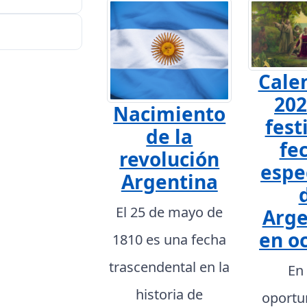
Cale
202
Nacimiento
fest
de la
fe
revolución
espe
Argentina
El 25 de mayo de
Arge
en o
1810 es una fecha
trascendental en la
En
historia de
oportu