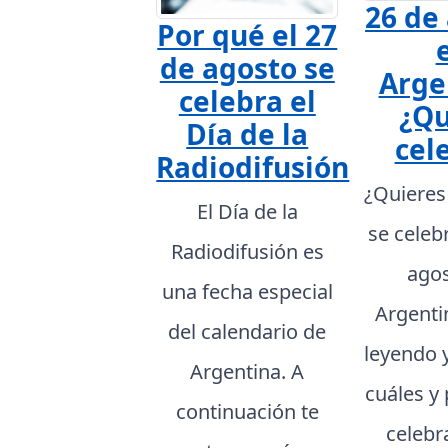
26 de
Por qué el 27
de agosto se
Arge
celebra el
¿Qu
Día de la
cel
Radiodifusión
¿Quieres
El Día de la
se celeb
Radiodifusión es
agos
una fecha especial
Argenti
del calendario de
leyendo 
Argentina. A
cuáles y
continuación te
celebr