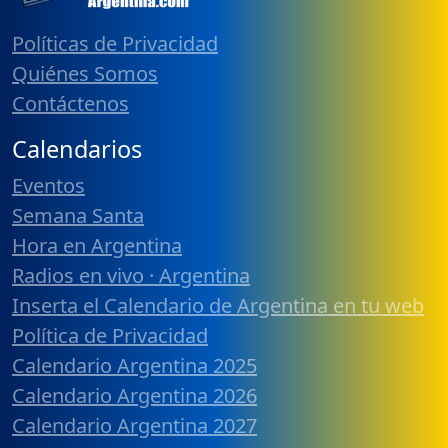
Políticas de Privacidad
Quiénes Somos
Contáctenos
Calendarios
Eventos
Semana Santa
Hora en Argentina
Radios en vivo · Argentina
Inserta el Calendario de Argentina en tu web
Política de Privacidad
Calendario Argentina 2025
Calendario Argentina 2026
Calendario Argentina 2027