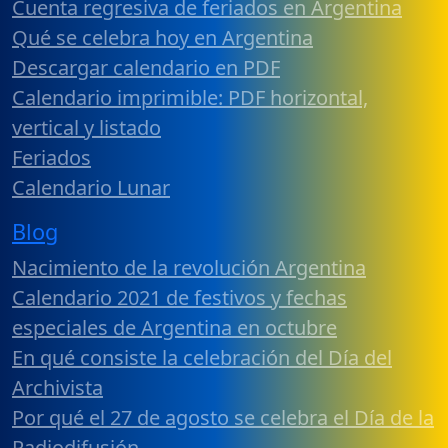
Cuenta regresiva de feriados en Argentina
Qué se celebra hoy en Argentina
Descargar calendario en PDF
Calendario imprimible: PDF horizontal,
vertical y listado
Feriados
Calendario Lunar
Blog
Nacimiento de la revolución Argentina
Calendario 2021 de festivos y fechas
especiales de Argentina en octubre
En qué consiste la celebración del Día del
Archivista
Por qué el 27 de agosto se celebra el Día de la
Radiodifusión