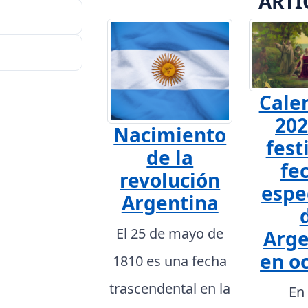
ARTÍ
Cale
202
Nacimiento
fest
de la
fe
revolución
espe
Argentina
El 25 de mayo de
Arge
en o
1810 es una fecha
trascendental en la
En