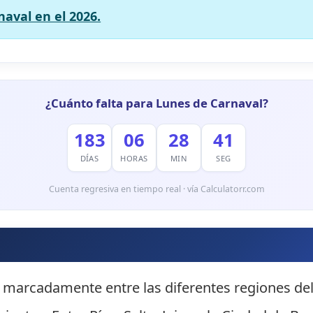
naval en el 2026.
¿Cuánto falta para Lunes de Carnaval?
183
06
28
40
DÍAS
HORAS
MIN
SEG
Cuenta regresiva en tiempo real · vía Calculatorr.com
 marcadamente entre las diferentes regiones del