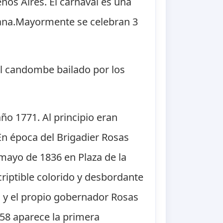
enos Aires. El carnaval es una
iana.Mayormente se celebran 3
el candombe bailado por los
año 1771. Al principio eran
 En época del Brigadier Rosas
 mayo de 1836 en Plaza de la
criptible colorido y desbordante
 y el propio gobernador Rosas
858 aparece la primera