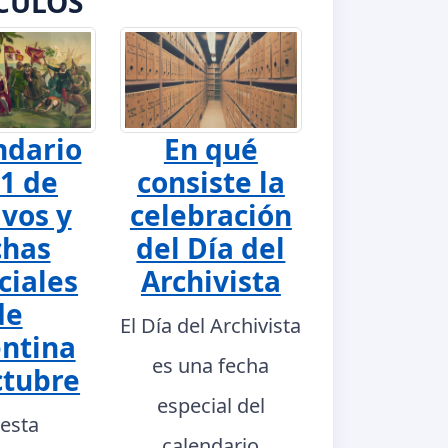
CULOS
ndario
En qué
1 de
consiste la
ivos y
celebración
chas
del Día del
ciales
Archivista
de
El Día del Archivista
ntina
es una fecha
ctubre
especial del
 esta
calendario