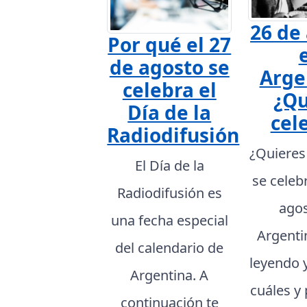
26 de
Por qué el 27
de agosto se
Arge
celebra el
¿Qu
Día de la
cel
Radiodifusión
¿Quieres
El Día de la
se celeb
Radiodifusión es
agos
una fecha especial
Argenti
del calendario de
leyendo 
Argentina. A
cuáles y
continuación te