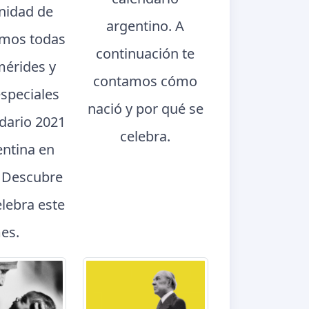
nidad de
argentino. A
mos todas
continuación te
mérides y
contamos cómo
especiales
nació y por qué se
ndario 2021
celebra.
entina en
. Descubre
elebra este
es.