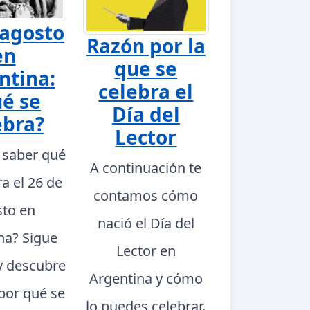
 agosto
Razón por la
en
que se
ntina:
celebra el
é se
Día del
ebra?
Lector
 saber qué
A continuación te
ra el 26 de
contamos cómo
to en
nació el Día del
na? Sigue
Lector en
y descubre
Argentina y cómo
 por qué se
lo puedes celebrar.