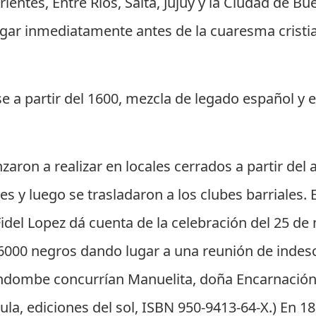
rientes, Entre Ríos, Salta, Jujuy y la Ciudad de Bu
lugar inmediatamente antes de la cuaresma crist
e a partir del 1600, mezcla de legado español y 
aron a realizar en locales cerrados a partir del 
es y luego se trasladaron a los clubes barriales.
idel Lopez dá cuenta de la celebración del 25 de
e 6000 negros dando lugar a una reunión de indes
andombe concurrían Manuelita, doña Encarnación
a, ediciones del sol, ISBN 950-9413-64-X.) En 1