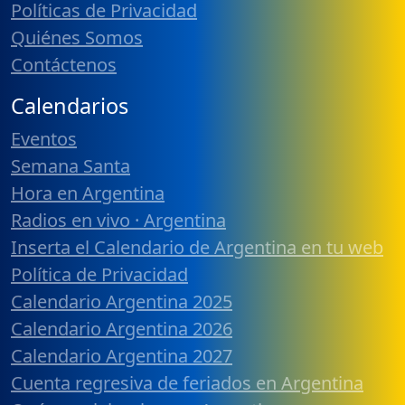
Políticas de Privacidad
Quiénes Somos
Contáctenos
Calendarios
Eventos
Semana Santa
Hora en Argentina
Radios en vivo · Argentina
Inserta el Calendario de Argentina en tu web
Política de Privacidad
Calendario Argentina 2025
Calendario Argentina 2026
Calendario Argentina 2027
Cuenta regresiva de feriados en Argentina