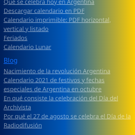
Qué se celebra hoy en Argentina
Descargar calendario en PDF
Calendario imprimible: PDF horizontal,
vertical y listado
Feriados
Calendario Lunar
Blog
Nacimiento de la revolución Argentina
Calendario 2021 de festivos y fechas
especiales de Argentina en octubre
En qué consiste la celebración del Día del
Archivista
Por qué el 27 de agosto se celebra el Día de la
Radiodifusión