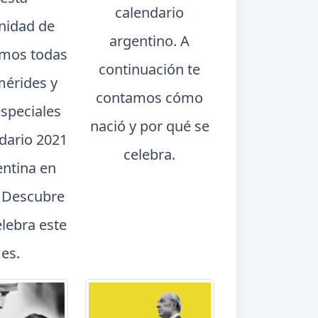
calendario
nidad de
argentino. A
mos todas
continuación te
mérides y
contamos cómo
especiales
nació y por qué se
ndario 2021
celebra.
entina en
. Descubre
elebra este
es.