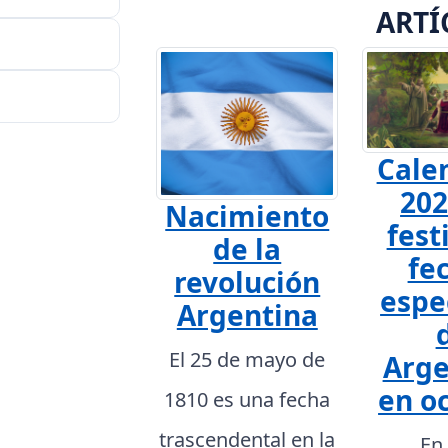
ARTÍ
Cale
202
Nacimiento
fest
de la
fe
revolución
espe
Argentina
El 25 de mayo de
Arge
en o
1810 es una fecha
trascendental en la
En