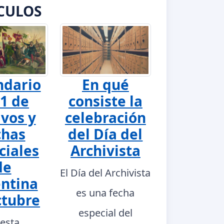
CULOS
ndario
En qué
1 de
consiste la
ivos y
celebración
chas
del Día del
ciales
Archivista
de
El Día del Archivista
ntina
es una fecha
ctubre
especial del
 esta