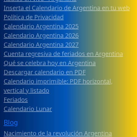
Inserta el Calendario de Argentina en tu web
Política de Privacidad
Calendario Argentina 2025
Calendario Argentina 2026
Calendario Argentina 2027
Cuenta regresiva de feriados en Argentina
Qué se celebra hoy en Argentina
Descargar calendario en PDF
Calendario imprimible: PDF horizontal,
vertical y listado
Feriados
Calendario Lunar
Blog
Nacimiento de la revolución Argentina