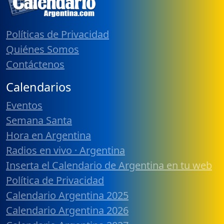
Políticas de Privacidad
Quiénes Somos
Contáctenos
Calendarios
Eventos
Semana Santa
Hora en Argentina
Radios en vivo · Argentina
Inserta el Calendario de Argentina en tu web
Política de Privacidad
Calendario Argentina 2025
Calendario Argentina 2026