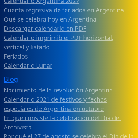
Calendario Argentina 2027
Cuenta regresiva de feriados en Argentina
Qué se celebra hoy en Argentina
Descargar calendario en PDF
Calendario imprimible: PDF horizontal,
vertical y listado
Feriados
Calendario Lunar
Blog
Nacimiento de la revolución Argentina
Calendario 2021 de festivos y fechas
especiales de Argentina en octubre
En qué consiste la celebración del Día del
Archivista
Por qué el 27 de agosto se celebra el Día de la