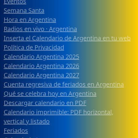
Eventos
Semana Santa
Hora en Argentina
Radios en vivo · Argentina
Inserta el Calendario de Argentina en tu web
Política de Privacidad
Calendario Argentina 2025
Calendario Argentina 2026
Calendario Argentina 2027
Cuenta regresiva de feriados en Argentina
Qué se celebra hoy en Argentina
Descargar calendario en PDF
Calendario imprimible: PDF horizontal,
vertical y listado
Feriados