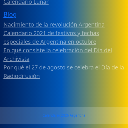
Calendario Lunar
Blog
Nacimiento de la revolución Argentina
Calendario 2021 de festivos y fechas
especiales de Argentina en octubre
En qué consiste la celebración del Día del
Archivista
Por qué el 27 de agosto se celebra el Día de la
Radiodifusión
Calendario 2026 Argentina